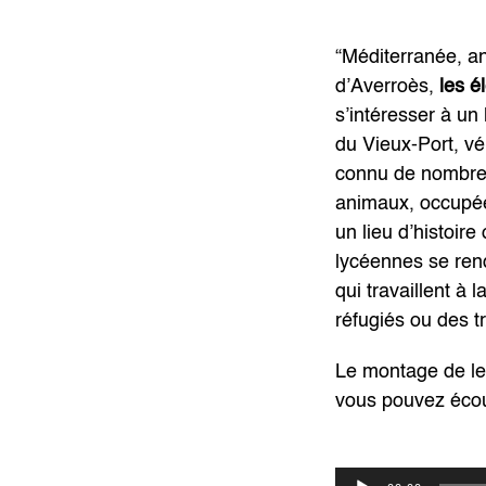
“Méditerranée, a
d’Averroès,
les é
s’intéresser à un
du Vieux-Port, vér
connu de nombreus
animaux, occupée
un lieu d’histoir
lycéennes se rendr
qui travaillent à 
réfugiés ou des t
Le montage de le
vous pouvez écout
Lecteur