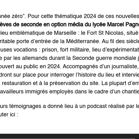
nnée zéro”. Pour cette thématique 2024 de ces nouvelle
lèves de seconde en option média du lycée Marcel Pagn
 lieu emblématique de Marseille : le Fort St Nicolas, situ
itable porte d’entrée de la Méditerranée. Au fil des siècle
es vocations : prison, fort militaire, lieu d’expérimenta
 par les allemands durant la Seconde guerre mondiale j
e ouvert au public en 2024. Accompagnés d’un journaliste,
ont sur place pour interroger l’histoire du lieu et intervi
la restauration et à la préservation du site. La plupart d’e
ravailleurs immigrés employés dans le cadre d’un chantier
urs témoignages a donné lieu à un podcast réalisé par l
er ici :