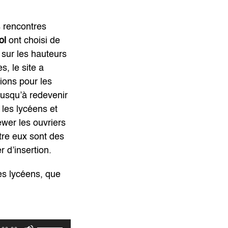
s rencontres
ol
ont choisi de
é sur les hauteurs
s, le site a
tions pour les
usqu’à redevenir
 les lycéens et
ewer les ouvriers
ntre eux sont des
 d’insertion.
es lycéens, que
Utilisez