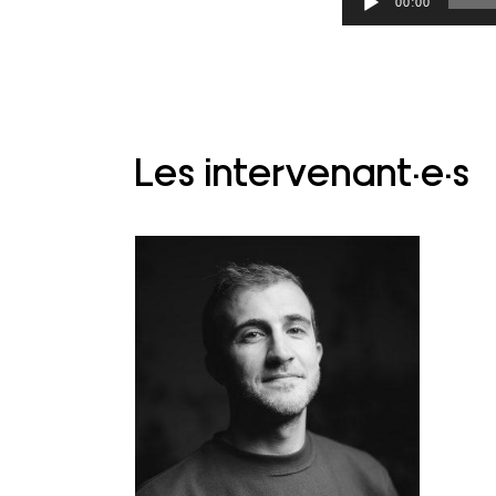
00:00
audio
Les intervenant·e·s
Journaliste indépendant
basé à Marseille, Marius
Rivière fait partie du
collectif Presse-Papiers. Il
aime trouver des histoires
qui racontent un peu de la
complexité du monde. Il
travaille principalement pour
la presse française nationale
(Mediapart, Libération, Pour