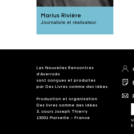
l'Eco, StreetPress), locale
(Marsactu, La
Marseillaise, Magma) ou
Marius Rivière
suisse (RTS). Ses thèmes de
Journaliste et réalisateur.
EN LIRE PLUS
prédilection sont la
politique, l’urbanisme, la
santé ou l’écologie.
Passionné par la production
audio, il écrit et réalise
également des projets
sonores : notamment Retour
Les Nouvelles Rencontres
de Flamme ou des court-
d’Averroès
métrages de fictions :
sont conçues et produites
Écoute ou Bête Noire.
par Des Livres comme des idées.
Production et organisation
Des livres comme des idées
3, cours Joseph Thierry
13001 Marseille – France
V
E