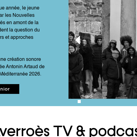
ue année, le jeune
ar les Nouvelles
nés en amont de la
dent la question du
rs et approches
une création sonore
cée Antonin Artaud de
 Méditerranée 2026.
nior
verroès TV & podca