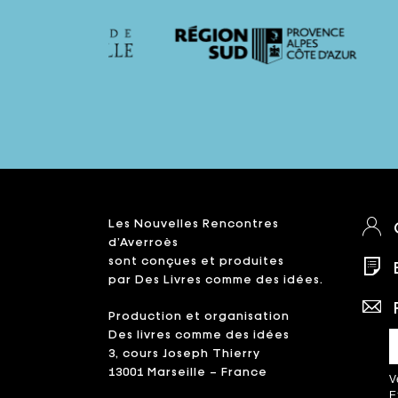
Les Nouvelles Rencontres
d’Averroès
sont conçues et produites
par Des Livres comme des idées.
Production et organisation
Des livres comme des idées
3, cours Joseph Thierry
13001 Marseille – France
V
E