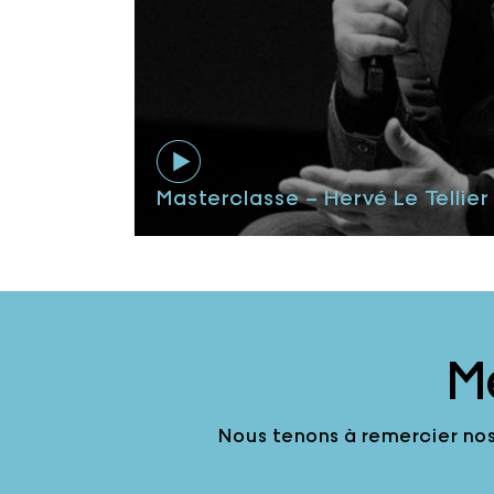
Masterclasse – Hervé Le Tellier
M
Nous tenons à remercier nos