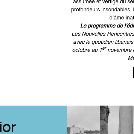
assumée et vertige du sent
profondeurs insondables, 
d’âme ina
Le programme de l’édi
Les Nouvelles Rencontres
avec le quotidien libanai
er
octobre au 1
novembre et
Mé
ior