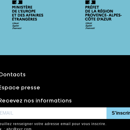
Contacts
Espace presse
Recevez nos informations
S'inscri
euillez renseigner votre adresse email pour vous inscrire.
x. : abc@xyz.com