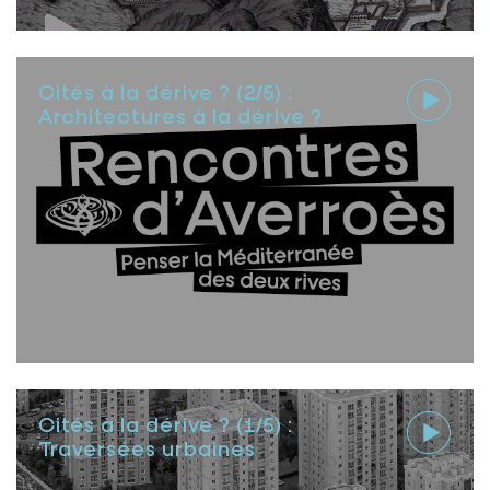
Cités à la dérive ? (2/5) :
Architectures à la dérive ?
Cités à la dérive ? (1/5) :
Traversées urbaines