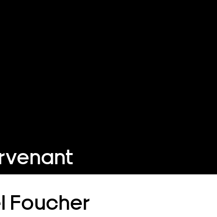
ervenant
l Foucher