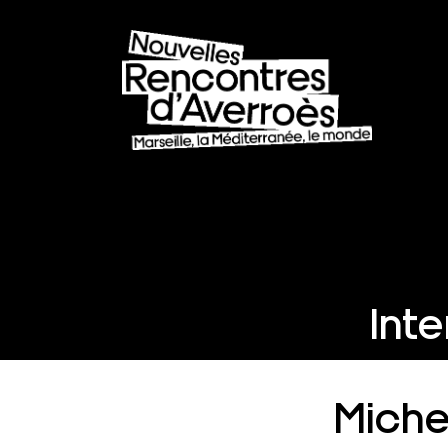
Int
Miche