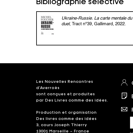
Bibliographie sélective
Ukraine-Russie. La carte mentale du
duel
, Tract n°39, Gallimard, 2022.
Les Nouvelles Rencontres
d’Averroès
sont conçues et produites
par Des Livres comme des idées.
Production et organisation
Des livres comme des idées
3, cours Joseph Thierry
13001 Marseille – France