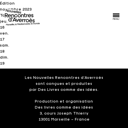
Édition
novembre 2023
Tous
MENU
jeu.
16
ven.
17
sam.
18
dim.
19
Les Nouvelles Rencontres d’Averroès
sont conçues et produites
par Des Livres comme des idées.
Production et organisation
Des livres comme des idées
3, cours Joseph Thierry
13001 Marseille – France