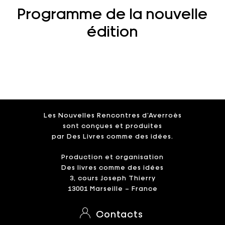
Programme de la nouvelle
Alexandre Alajbegovic, de l’exposition « Camus
et la pensée de midi », réalisée par la Région
édition
Sud, à la bibliothèque de l’Alcazar de Marseille
(16 septembre-31 décembre 2022).
Les Nouvelles Rencontres d’Averroès
sont conçues et produites
par Des Livres comme des idées.
Production et organisation
Des livres comme des idées
3, cours Joseph Thierry
13001 Marseille – France
Contacts