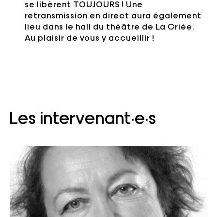
se libèrent
TOUJOURS
! Une
retransmission en direct aura également
lieu dans le hall du théâtre de La Criée.
Au plaisir de vous y accueillir !
Les intervenant·e·s
Nahla Chahal est titulaire d'un doctorat de
l'EHESS puis a été professeure agrégée de
Sociologie politique du Moyen-Orient moderne à
l'Université Libanaise. En 2011, elle fonde le
magazine en ligne Assafir al Arabi dont elle est
actuellement rédactrice en chef. Elle est l’auteur