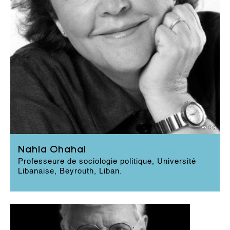
de livres et d’articles sur les questions politiques
et sociologiques de la Syrie, de l’Irak, du Liban et
de la Palestine, et a été pendant plus de 20 ans
une chroniqueuse régulière dans de nombreux
journaux arabes (Assafir, Al Hayat…).
© DR
Nahla Chahal
Professeure de sociologie politique, Université
Libanaise, Beyrouth, Liban.
EN LIRE PLUS
Géographe et grand voyageur,
diplomate et essayiste, il a été