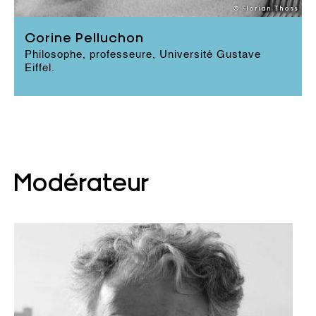
nouveau contrat social. Dans ses ouvrages,
© Florian Thoss
l’écologie et la cause animale ne sont pas
séparables de la promotion d’un nouvel
Corine Pelluchon
humanisme et même de nouvelles Lumières. En
Philosophe, professeure, Université Gustave
2020, elle a reçu en Allemagne le prix Günther
Eiffel.
Anders de la pensée critique pour l’ensemble de
EN LIRE PLUS
ses travaux.
Modérateur
Essayiste, chercheur et commissaire
d’expositions, Thierry Fabre est le fondateur
des Rencontres d’Averroès. Il est directeur du
programme Méditerranée de l’IMéRA (Institut
d’études avancées d’Aix-Marseille Université). Il