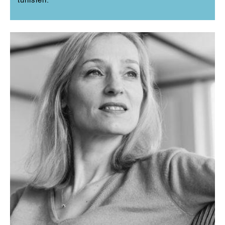
tunisien.
EN LIRE PLUS
Spécialiste de philosophie politique et d'éthique
appliquée (médicale, environnementale et
animale), Corine Pelluchon est professeure à
l’université Gustave Eiffel et viens de passer
deux ans en Allemagne dans plusieurs instituts,
dont l’institut Max Planck à Berlin. Elle est
l’autrice d’une quinzaine d’ouvrages dont la
plupart sont traduits dans plusieurs langues. Elle
développe une philosophie de la corporéité
centrée sur la vulnérabilité et sur notre
habitation de la Terre qui est toujours une
cohabitation avec les autres humains et autres
qu’humains. Cette philosophie de la corporéité,
d'inspiration phénoménologique, conduit à
prendre en compte l’asymétrie en politique et à
faire entrer le rapport aux animaux et la
protection de la biosphère au cœur d’un