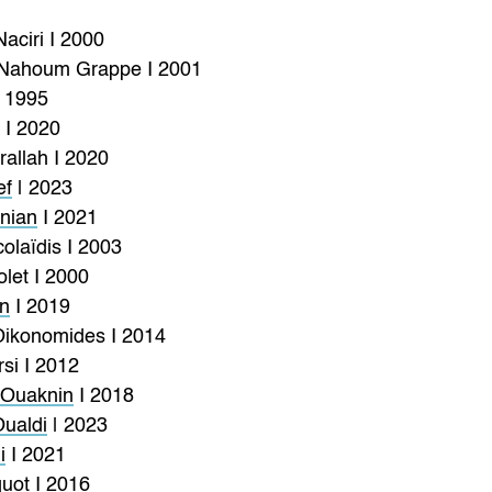
ciri I 2000
 Nahoum Grappe I 2001
I 1995
I 2020
allah I 2020
ef
| 2023
nian
I 2021
olaïdis I 2003
let I 2000
en
I 2019
ikonomides I 2014
si I 2012
 Ouaknin
I 2018
ualdi
| 2023
i
I 2021
quot
I 2016