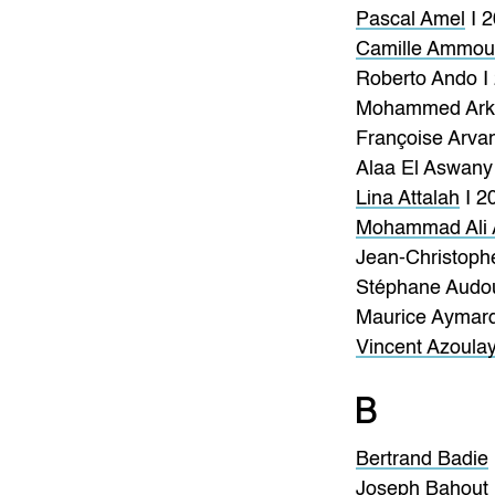
Pascal Amel
I 
Camille Ammo
Roberto Ando I
Mohammed Arko
Françoise Arvan
Alaa El Aswany
Lina Attalah
I 2
Mohammad Ali A
Jean-Christophe
Stéphane Audo
Maurice Aymard
Vincent Azoula
B
Bertrand Badie
Joseph Bahout 