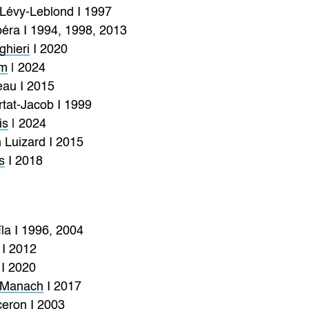
Lévy-Leblond I 1997
béra I 1994, 1998, 2013
ghieri
I 2020
am
| 2024
eau I 2015
tat-Jacob I 1999
is
| 2024
 Luizard I 2015
s
I 2018
la I 1996, 2004
 I 2012
I 2020
 Manach
I 2017
ceron I 2003