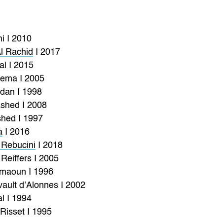
i I 2010
l Rachid
I 2017
al I 2015
ema I 2005
dan I 1998
shed I 2008
hed I 1997
a
I 2016
 Rebucini
I 2018
Reiffers I 2005
maoun I 1996
ault d’Alonnes I 2002
l I 1994
Risset I 1995