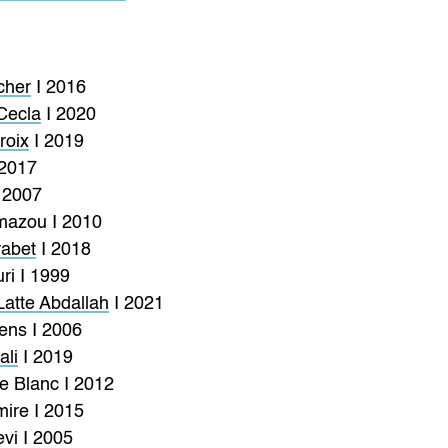
cher
I 2016
Cecla
I 2020
roix
I 2019
2017
I 2007
mazou I 2010
abet
I 2018
ri I 1999
Latte Abdallah
I 2021
ens I 2006
ali
I 2019
e Blanc I 2012
mire I 2015
vi I 2005