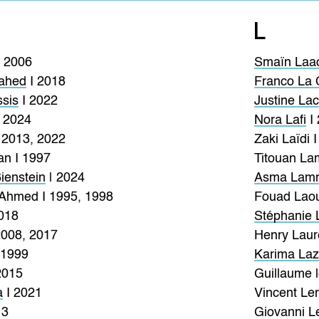
L
 2006
Smaïn Laa
uahed
I 2018
Franco La 
ssis
I 2022
Justine Lac
 2024
Nora Lafi
I 
 2013, 2022
Zaki Laïdi 
an I 1997
Titouan La
ienstein
| 2024
Asma Lamr
 Ahmed I 1995, 1998
Fouad Laou
018
Stéphanie 
2008, 2017
Henry Laur
I 1999
Karima Laz
2015
Guillaume l
a
I 2021
Vincent Le
13
Giovanni Le