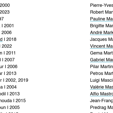
 2000
Pierre-Yve
 2023
Robert Man
97
Pauline Mar
a I 2001
Brigitte Ma
I 2006
André Mar
rd
I 2018
Jacques Mar
I 2022
Vincent Ma
m I 2011
Gema Marti
 I 2007
Gabriel Ma
r I 2006
Pilar Marti
r I 2013
Petros Mart
 I 2002, 2019
Luigi Mascil
a I 2004
Valérie Ma
dil I 2013
Alfio Mastr
ouda I 2015
Jean-Franço
oun I 2005
Predrag Mat