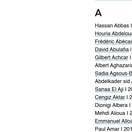
A
Hassan Abbas I
Houria Abdelo
Frédéric Abéca
David Abulafia
|
Gilbert Achcar
I
Albert Aghazari
Sadia Agsous-B
Abdelkader sid
Sanaa El Aji
I 2
Cengiz Aktar
I 
Dionigi Albera 
Mehdi Alioua I 
Emmanuel Allo
Paul Amar I 20