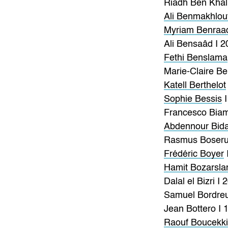
Riadh Ben Khali
Ali Benmakhlou
Myriam Benraa
Ali Bensaâd I 2
Fethi Benslama
Marie-Claire Be
Katell Berthelot
Sophie Bessis
I
Francesco Biam
Abdennour Bida
Rasmus Boseru
Frédéric Boyer
Hamit Bozarsla
Dalal el Bizri I 
Samuel Bordreui
Jean Bottero I 
Raouf Boucekk