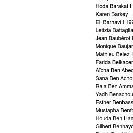
Hoda Barakat I
Karen Barkey
|
Eli Barnavi I 19
Letizia Battagli
Jean Baubérot 
Monique Bauja
Mathieu Belezi
Farida Belkace
Aïcha Ben Abed
Sana Ben Achou
Raja Ben Amma
Yadh Benachour
Esther Benbass
Mustapha Benfo
Houda Ben Ham
Gilbert Benhay