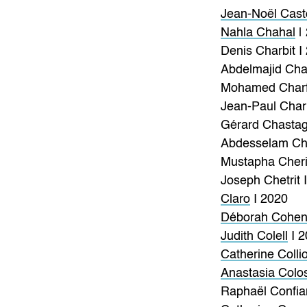
Jean-Noël Cast
Nahla Chahal
|
Denis Charbit I
Abdelmajid Char
Mohamed Charfi
Jean-Paul Char
Gérard Chastag
Abdesselam Ch
Mustapha Cheri
Joseph Chetrit 
Claro
I 2020
Déborah Cohe
Judith Colell
I 2
Catherine Colli
Anastasia Colo
Raphaël Confia