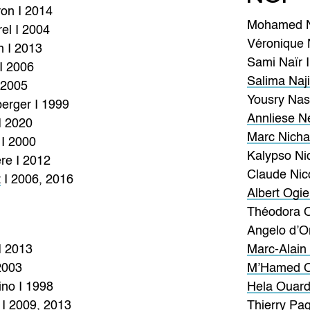
ron I 2014
Mohamed Na
el I 2004
Véronique
n I 2013
Sami Naïr 
I 2006
Salima Naji
 2005
Yousry Nasr
erger I 1999
Annliese N
I 2020
Marc Nicha
I 2000
Kalypso Nic
re I 2012
Claude Nico
t
I 2006, 2016
Albert Ogi
Théodora O
Angelo d’Or
I 2013
Marc-Alain
2003
M’Hamed O
ino I 1998
Hela Ouard
 I 2009, 2013
Thierry Pa