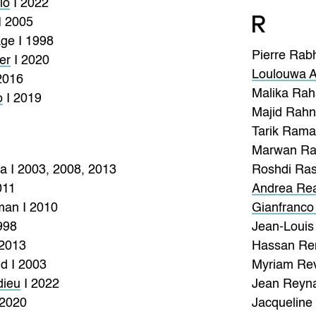
io
I 2022
R
I 2005
ge I 1998
Pierre Rabh
er
I 2020
Loulouwa A
2016
Malika Rah
o
I 2019
Majid Rahn
Tarik Rama
Marwan Ra
a I 2003, 2008, 2013
Roshdi Ras
011
Andrea Re
an I 2010
Gianfranco
998
Jean-Louis 
 2013
Hassan Re
d I 2003
Myriam Rev
dieu
I 2022
Jean Reyna
 2020
Jacqueline 