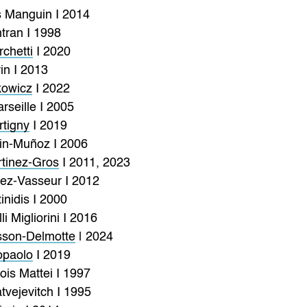
s Manguin I 2014
tran I 1998
chetti
I 2020
rin I 2013
kowicz
I 2022
seille I 2005
rtigny
I 2019
n-Muñoz I 2006
rtinez-Gros
I 2011, 2023
nez-Vasseur I 2012
inidis I 2000
li Migliorini I 2016
sson-Delmotte
| 2024
opaolo
I 2019
is Mattei I 1997
vejevitch I 1995