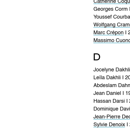
Catherine Coqu
Georges Corm 
Youssef Courba
Wolfgang Cram
Marc Crépon
I 
Massimo Cuon
D
Jocelyne Dakhli
Leïla Dakhli I 2
Abdeslam Dahm
Jean Daniel I 1
Hassan Darsi I
Dominique Davi
Jean-Pierre De
Sylvie Denoix
I