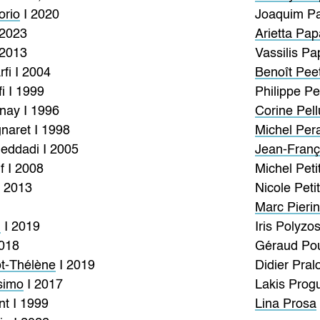
orio
I 2020
Joaquim Paï
 2023
Arietta Pa
 2013
Vassilis Pa
fi I 2004
Benoît Pee
 I 1999
Philippe Pel
nay I 1996
Corine Pel
naret I 1998
Michel Pera
eddadi I 2005
Jean-Franç
f I 2008
Michel Peti
I 2013
Nicole Peti
Marc Pierin
n
I 2019
Iris Polyzo
018
Géraud Po
ot-Thélène
I 2019
Didier Pral
simo
I 2017
Lakis Progu
nt I 1999
Lina Prosa