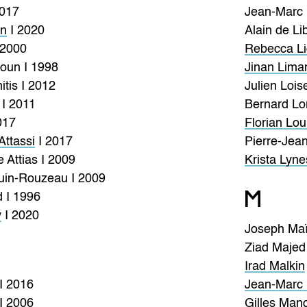
2017
Jean-Marc 
un
I 2020
Alain de Li
 2000
Rebecca Li
un I 1998
Jinan Lim
itis I 2012
Julien Lois
 I 2011
Bernard Lor
017
Florian Lou
ttassi
I 2017
Pierre-Jean
 Attias I 2009
Krista Lyne
uin-Rouzeau I 2009
M
 I 1996
y
I 2020
Joseph Maï
Ziad Majed
Irad Malkin
I 2016
Jean-Marc
I 2006
Gilles Man