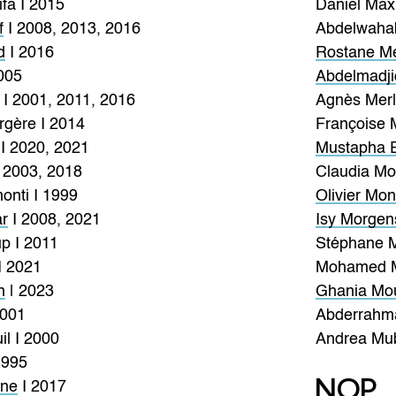
fa I 2015
Daniel Max
f
I 2008, 2013, 2016
Abdelwaha
d
I 2016
Rostane M
005
Abdelmadji
I 2001, 2011, 2016
Agnès Merl
rgère I 2014
Françoise 
I 2020, 2021
Mustapha E
 2003, 2018
Claudia Moa
onti I 1999
Olivier Mon
r
I 2008, 2021
Isy Morgen
p I 2011
Stéphane M
I 2021
Mohamed M
n
| 2023
Ghania Mou
2001
Abderrahm
l I 2000
Andrea Mub
1995
NOP
ine
I 2017