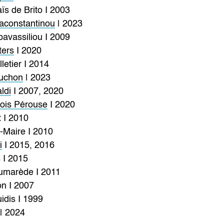
s de Brito I 2003
paconstantinou
| 2023
pavassiliou I 2009
ters
I 2020
letier I 2014
luchon
| 2023
ldi
I 2007, 2020
ois Pérouse
I 2020
t I 2010
t-Maire I 2010
i
I 2015, 2016
s I 2015
umarède I 2011
on I 2007
idis I 1999
| 2024