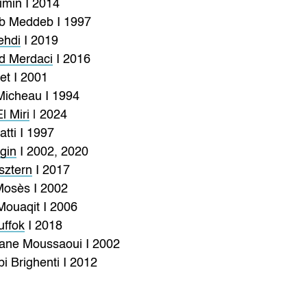
imin I 2014
b Meddeb I 1997
ehdi
I 2019
d Merdaci
I 2016
et I 2001
Micheau I 1994
l Miri
| 2024
tti I 1997
gin
I 2002, 2020
sztern
I 2017
osès I 2002
ouaqit I 2006
ffok
I 2018
ane Moussaoui I 2002
i Brighenti I 2012