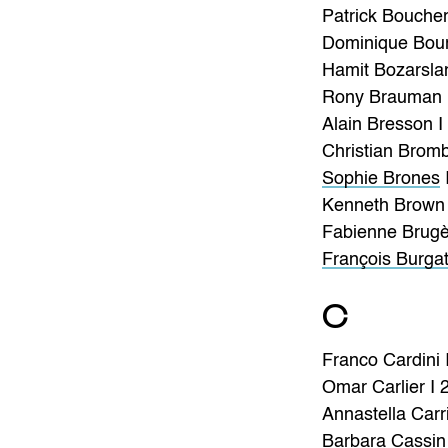
Patrick Bouche
Dominique Bour
Hamit Bozarsla
Rony Brauman 
Alain Bresson I
Christian Bromb
Sophie Brones
Kenneth Brown 
Fabienne Brugè
François Burga
C
Franco Cardini 
Omar Carlier I 
Annastella Carr
Barbara Cassin